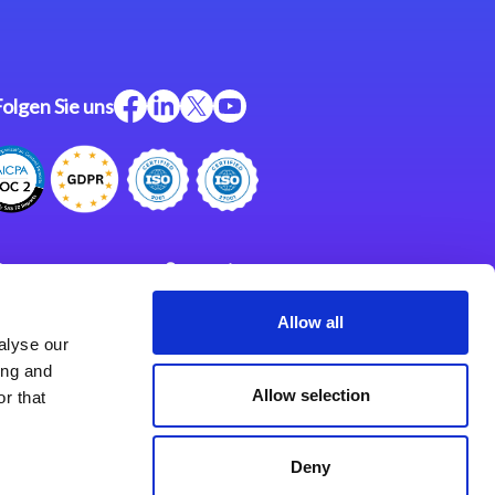
Folgen Sie uns
ftware
Support
ngen
Partner
Allow all
alyse our
Impressum
klärung
ing and
derlassungen
Allow selection
r that
Deny