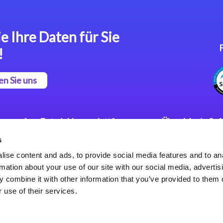
e Ihre Daten für Sie
!
en Sie uns
App Entwicklungsplattform
Über Magic So
s
Magic xpa Low Code
Pressemitteilu
Plattform
Karriere
ise content and ads, to provide social media features and to an
Datenschutzer
rmation about your use of our site with our social media, advertis
Magic xpa Web Application
Weltweite Nie
 combine it with other information that you’ve provided to them o
Framework
 use of their services.