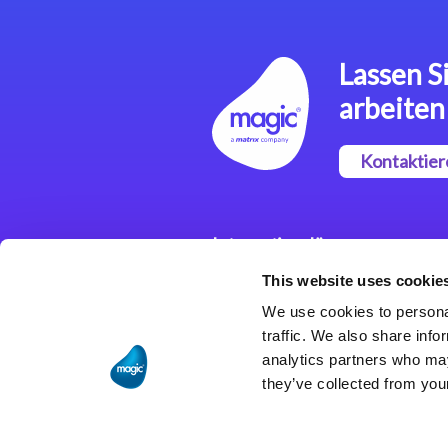
Lassen Si
arbeiten
Kontaktier
Integrationslösungen
This website uses cookie
Magic xpi
Integrationsplattform
We use cookies to personal
traffic. We also share info
analytics partners who may
they’ve collected from your