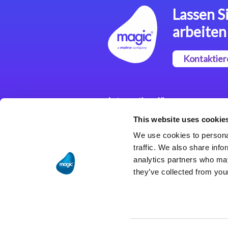
Lassen Si
arbeiten
Kontaktier
Integrationslösungen
This website uses cookie
Magic xpi
Integrationsplattform
We use cookies to personal
traffic. We also share info
analytics partners who may
they’ve collected from your