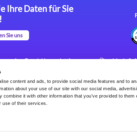
e Ihre Daten für Sie
!
en Sie uns
App Entwicklungsplattform
Über Magic So
s
Magic xpa Low Code
Pressemitteilu
Plattform
Karriere
ise content and ads, to provide social media features and to an
Datenschutzer
rmation about your use of our site with our social media, advertis
Magic xpa Web Application
Weltweite Nie
 combine it with other information that you’ve provided to them o
Framework
 use of their services.