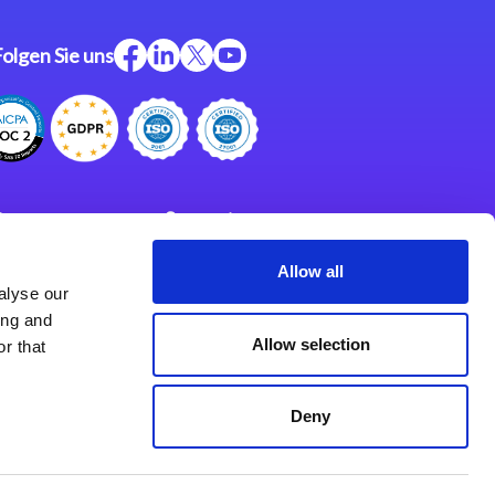
Folgen Sie uns
ftware
Support
ngen
Partner
Allow all
alyse our
Impressum
klärung
ing and
derlassungen
Allow selection
r that
Deny