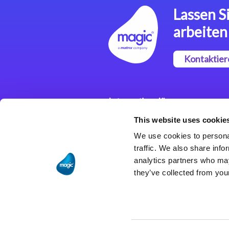
Lassen Si
arbeiten
Kontaktier
Integrationslösungen
This website uses cookie
Magic xpi
Integrationsplattform
We use cookies to personal
traffic. We also share info
analytics partners who may
they’ve collected from your