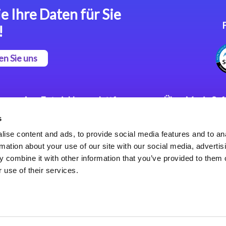
e Ihre Daten für Sie
!
en Sie uns
App Entwicklungsplattform
Über Magic So
s
Magic xpa Low Code
Pressemitteilu
Plattform
Karriere
ise content and ads, to provide social media features and to an
Datenschutzer
rmation about your use of our site with our social media, advertis
Magic xpa Web Application
Weltweite Nie
 combine it with other information that you’ve provided to them o
Framework
 use of their services.