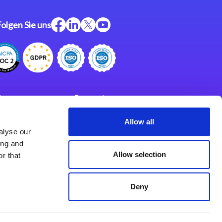
Folgen Sie uns
ftware
Support
ngen
Partner
Allow all
alyse our
Impressum
klärung
ing and
derlassungen
Allow selection
r that
Deny