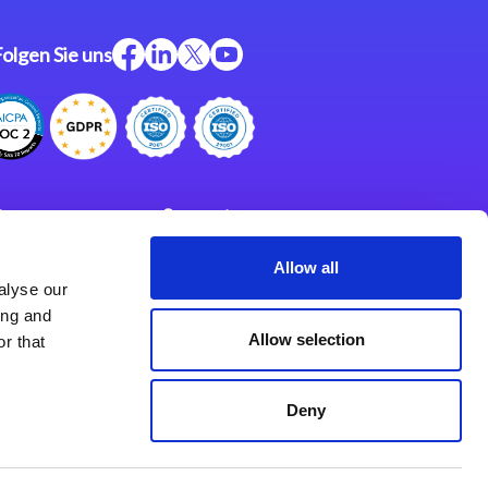
Folgen Sie uns
ftware
Support
ngen
Partner
Allow all
alyse our
Impressum
klärung
ing and
derlassungen
Allow selection
r that
Deny