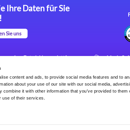
e Ihre Daten für Sie
!
en Sie uns
App Entwicklungsplattform
Über Magic So
s
Magic xpa Low Code
Pressemitteilu
Plattform
Karriere
ise content and ads, to provide social media features and to an
Datenschutzer
rmation about your use of our site with our social media, advertis
Magic xpa Web Application
Weltweite Nie
 combine it with other information that you’ve provided to them o
Framework
 use of their services.