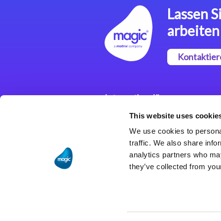
Lassen Si
arbeiten
Kontaktier
Integrationslösungen
This website uses cookie
Magic xpi
Integrationsplattform
We use cookies to personal
traffic. We also share info
analytics partners who may
they’ve collected from your