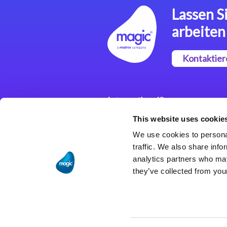
Lassen Si
arbeiten
Kontaktier
Integrationslösungen
This website uses cookie
Magic xpi
Integrationsplattform
We use cookies to personal
traffic. We also share info
analytics partners who may
they’ve collected from your