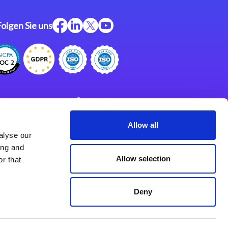
Folgen Sie uns
ftware
Support
ngen
Partner
Allow all
alyse our
Impressum
klärung
ing and
derlassungen
Allow selection
r that
Deny