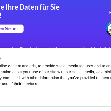
e Ihre Daten für Sie
!
en Sie uns
App Entwicklungsplattform
Über Magic So
s
Magic xpa Low Code
Pressemitteilu
Plattform
Karriere
ise content and ads, to provide social media features and to an
Datenschutzer
rmation about your use of our site with our social media, advertis
Magic xpa Web Application
Weltweite Nie
 combine it with other information that you’ve provided to them o
Framework
 use of their services.