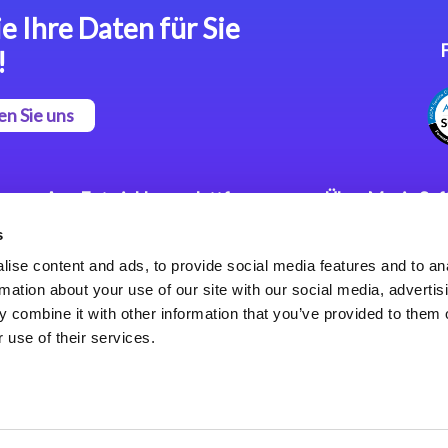
e Ihre Daten für Sie
!
en Sie uns
App Entwicklungsplattform
Über Magic So
s
Magic xpa Low Code
Pressemitteilu
Plattform
Karriere
ise content and ads, to provide social media features and to an
Datenschutzer
rmation about your use of our site with our social media, advertis
Magic xpa Web Application
Weltweite Nie
 combine it with other information that you’ve provided to them o
Framework
 use of their services.