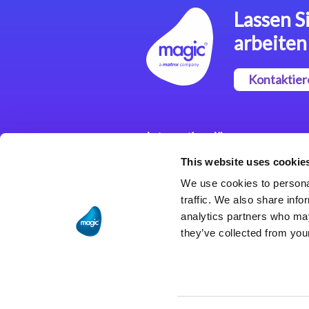
Lassen Si
arbeiten
Kontaktier
Integrationslösungen
This website uses cookie
Magic xpi
Integrationsplattform
We use cookies to personal
traffic. We also share info
analytics partners who may
they’ve collected from your