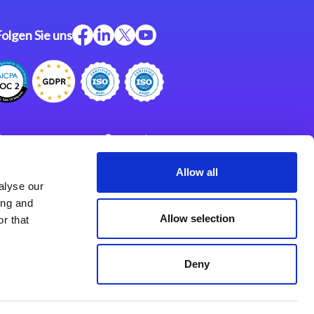
Folgen Sie uns
ftware
Support
ngen
Partner
Allow all
alyse our
Impressum
klärung
ing and
derlassungen
Allow selection
r that
Deny