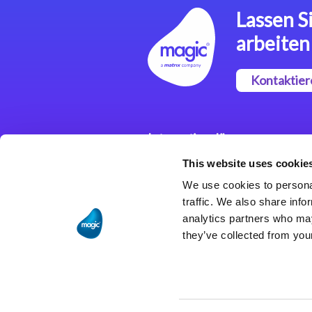
Lassen Si
arbeiten
Kontaktier
Integrationslösungen
This website uses cookie
Magic xpi
Integrationsplattform
We use cookies to personal
traffic. We also share info
analytics partners who may
they’ve collected from your