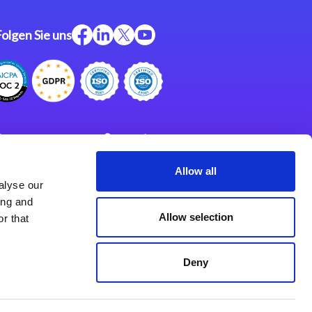
Folgen Sie uns
ftware
Support
ngen
Partner
Allow all
alyse our
Impressum
klärung
ing and
derlassungen
Allow selection
r that
Deny