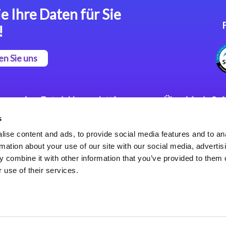
e Ihre Daten für Sie
!
en Sie uns
App Entwicklungsplattform
Über Magic So
s
Magic xpa Low Code
Pressemitteilu
Plattform
Karriere
ise content and ads, to provide social media features and to an
Datenschutzer
rmation about your use of our site with our social media, advertis
Magic xpa Web Application
Weltweite Nie
 combine it with other information that you’ve provided to them o
Framework
 use of their services.