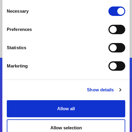
Consent
Necessary
Selection
Story lesen
Preferences
Statistics
Marketing
Folgen Sie uns
Show details
Start exceeding your digital transformation
today
Allow all
Kontaktieren Sie uns
Allow selection