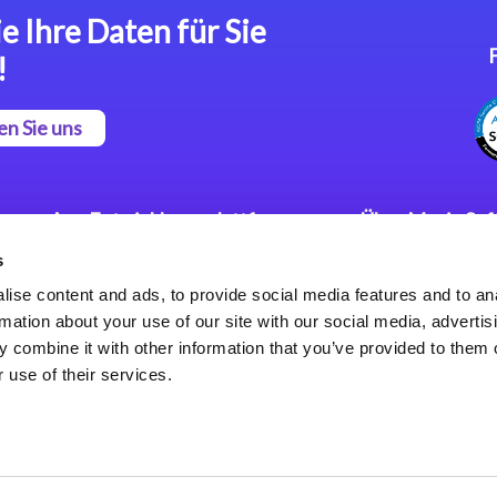
e Ihre Daten für Sie
!
en Sie uns
App Entwicklungsplattform
Über Magic So
s
Magic xpa Low Code
Pressemitteilu
Plattform
Karriere
ise content and ads, to provide social media features and to an
Datenschutzer
rmation about your use of our site with our social media, advertis
Magic xpa Web Application
Weltweite Nie
 combine it with other information that you’ve provided to them o
Framework
 use of their services.