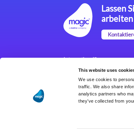
Lassen Si
arbeiten
Kontaktier
Integrationslösungen
This website uses cookie
Magic xpi
Integrationsplattform
We use cookies to personal
traffic. We also share info
analytics partners who may
they’ve collected from your