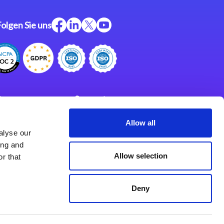
Folgen Sie uns
ftware
Support
ngen
Partner
Allow all
alyse our
Impressum
klärung
ing and
derlassungen
Allow selection
r that
Deny