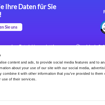
e Ihre Daten für Sie
!
en Sie uns
App Entwicklungsplattform
Über Magic So
s
Magic xpa Low Code
Pressemitteilu
Plattform
Karriere
ise content and ads, to provide social media features and to an
Datenschutzer
rmation about your use of our site with our social media, advertis
Magic xpa Web Application
Weltweite Nie
 combine it with other information that you’ve provided to them o
Framework
 use of their services.