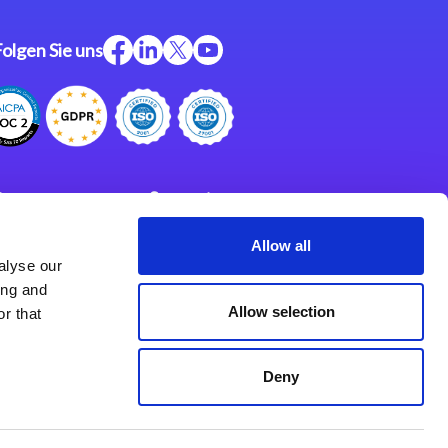
Folgen Sie uns
ftware
Support
ngen
Partner
Allow all
alyse our
Impressum
klärung
ing and
derlassungen
Allow selection
r that
Deny