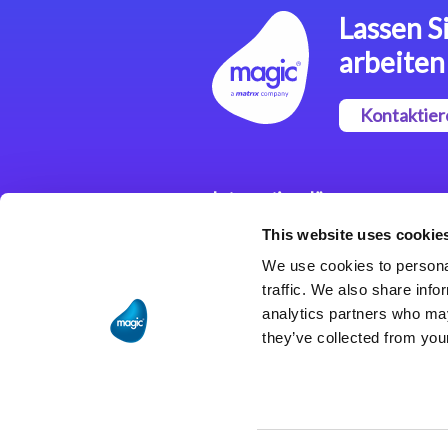
Lassen Si
arbeiten
Kontaktier
Integrationslösungen
This website uses cookie
Magic xpi
Integrationsplattform
We use cookies to personal
traffic. We also share info
analytics partners who may
they’ve collected from your