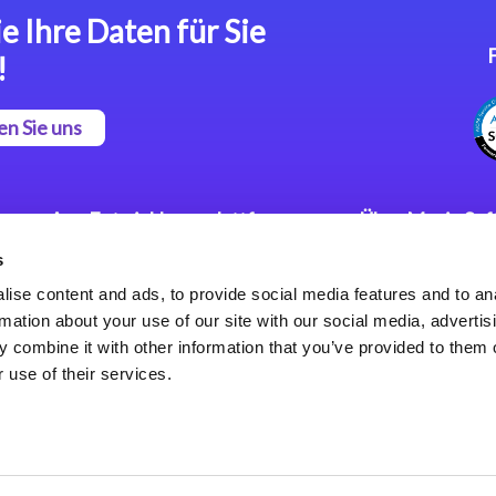
e Ihre Daten für Sie
!
en Sie uns
App Entwicklungsplattform
Über Magic So
s
Magic xpa Low Code
Pressemitteilu
Plattform
Karriere
ise content and ads, to provide social media features and to an
Datenschutzer
rmation about your use of our site with our social media, advertis
Magic xpa Web Application
Weltweite Nie
 combine it with other information that you’ve provided to them o
Framework
 use of their services.