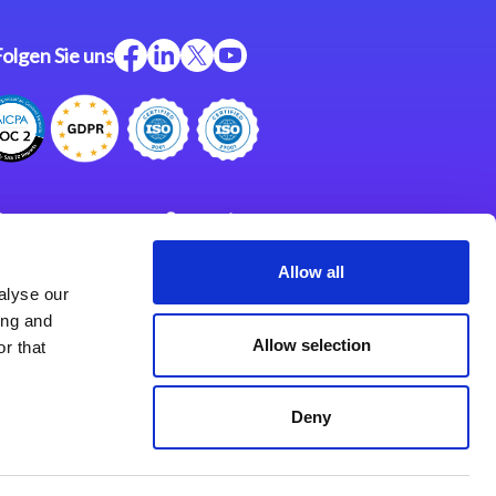
Folgen Sie uns
ftware
Support
ngen
Partner
Allow all
alyse our
Impressum
klärung
ing and
derlassungen
Allow selection
r that
Deny