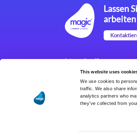
Lassen Si
arbeiten
Kontaktier
Integrationslösungen
This website uses cookie
Magic xpi
Integrationsplattform
We use cookies to personal
traffic. We also share info
analytics partners who may
they’ve collected from your