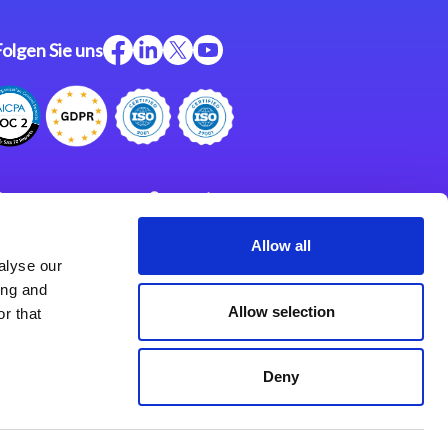
Folgen Sie uns
ftware
Support
ngen
Partner
Allow all
alyse our
Impressum
klärung
ing and
derlassungen
Allow selection
r that
Deny