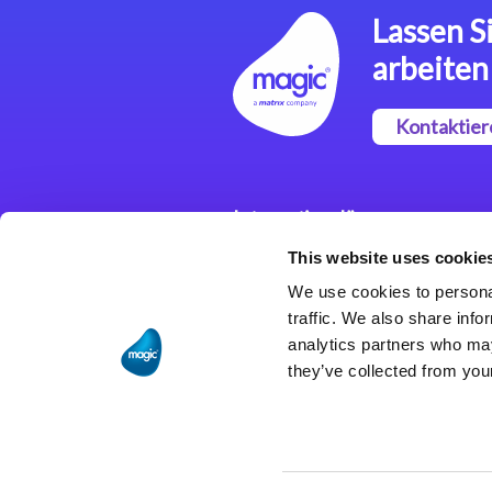
Lassen Si
arbeiten
Kontaktier
Integrationslösungen
This website uses cookie
Magic xpi
Integrationsplattform
We use cookies to personal
traffic. We also share info
analytics partners who may
they’ve collected from your