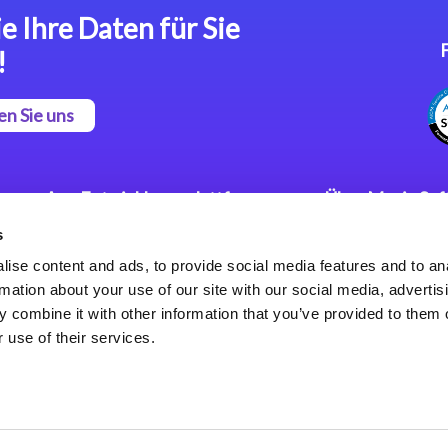
e Ihre Daten für Sie
!
en Sie uns
App Entwicklungsplattform
Über Magic So
s
Magic xpa Low Code
Pressemitteilu
Plattform
Karriere
ise content and ads, to provide social media features and to an
Datenschutzer
rmation about your use of our site with our social media, advertis
Magic xpa Web Application
Weltweite Nie
 combine it with other information that you’ve provided to them o
Framework
 use of their services.