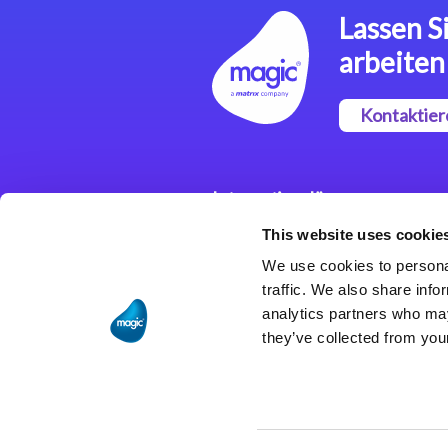
Lassen Si
arbeiten
Kontaktier
Integrationslösungen
This website uses cookie
Magic xpi
Integrationsplattform
We use cookies to personal
traffic. We also share info
analytics partners who may
they’ve collected from your