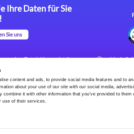
e Ihre Daten für Sie
!
en Sie uns
App Entwicklungsplattform
Über Magic So
s
Magic xpa Low Code
Pressemitteilu
Plattform
Karriere
ise content and ads, to provide social media features and to an
Datenschutzer
rmation about your use of our site with our social media, advertis
Magic xpa Web Application
Weltweite Nie
 combine it with other information that you’ve provided to them o
Framework
 use of their services.