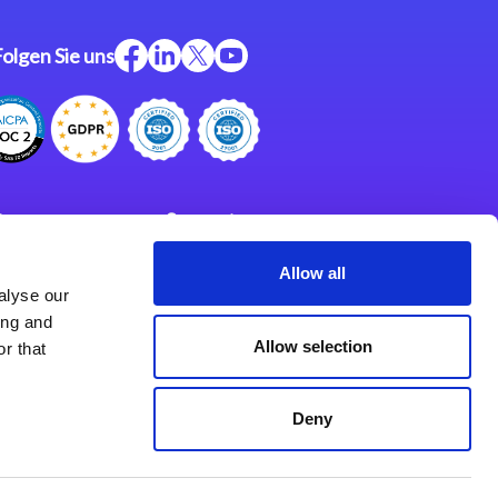
Folgen Sie uns
ftware
Support
ngen
Partner
Allow all
alyse our
Impressum
klärung
ing and
derlassungen
Allow selection
r that
Deny