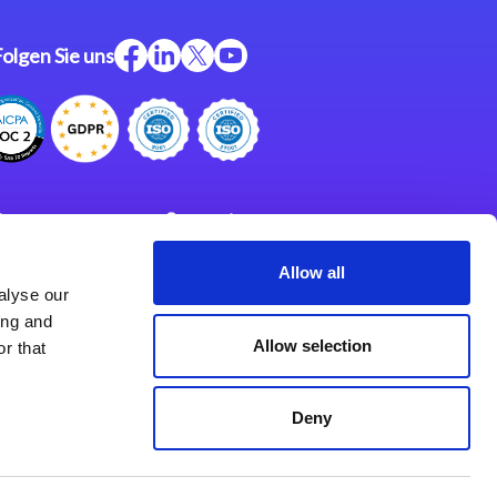
Folgen Sie uns
ftware
Support
ngen
Partner
Allow all
alyse our
Impressum
klärung
ing and
derlassungen
Allow selection
r that
Deny