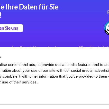
e Ihre Daten für Sie
!
en Sie uns
App Entwicklungsplattform
Über Magic So
s
Magic xpa Low Code
Pressemitteilu
Plattform
Karriere
ise content and ads, to provide social media features and to an
Datenschutzer
rmation about your use of our site with our social media, advertis
Magic xpa Web Application
Weltweite Nie
 combine it with other information that you’ve provided to them o
Framework
 use of their services.