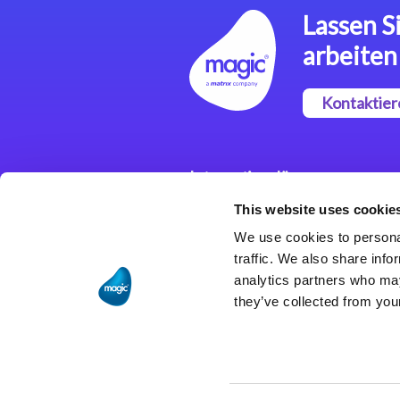
Lassen Si
arbeiten
Kontaktier
Integrationslösungen
This website uses cookie
Magic xpi
Integrationsplattform
We use cookies to personal
traffic. We also share info
analytics partners who may
they’ve collected from your