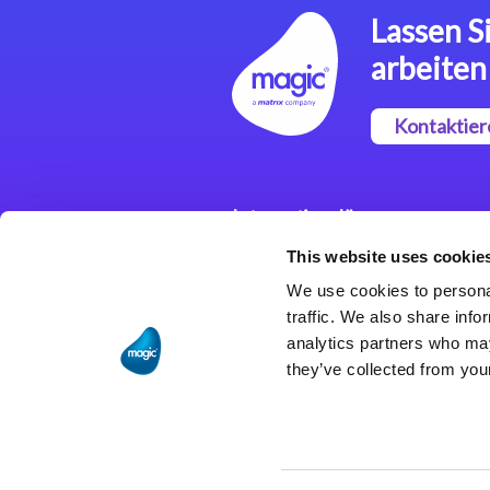
Lassen Si
arbeiten
Kontaktier
Integrationslösungen
This website uses cookie
Magic xpi
Integrationsplattform
We use cookies to personal
traffic. We also share info
analytics partners who may
they’ve collected from your