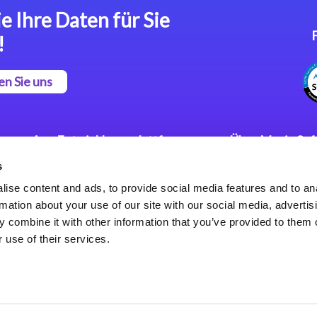
e Ihre Daten für Sie
!
en Sie uns
App Entwicklungsplattform
Über Magic So
s
Magic xpa Low Code
Pressemitteilu
Plattform
Karriere
ise content and ads, to provide social media features and to an
Datenschutzer
rmation about your use of our site with our social media, advertis
Magic xpa Web Application
Weltweite Nie
 combine it with other information that you’ve provided to them o
Framework
 use of their services.