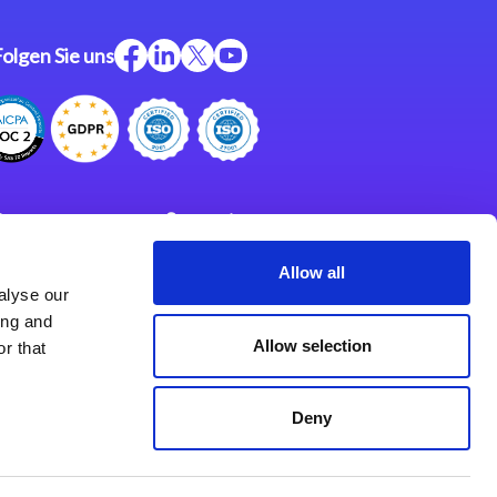
Folgen Sie uns
ftware
Support
ngen
Partner
Allow all
alyse our
Impressum
klärung
ing and
derlassungen
Allow selection
r that
Deny