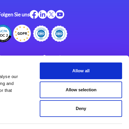
Folgen Sie uns
ftware
Support
ngen
Partner
Allow all
alyse our
Impressum
klärung
ing and
derlassungen
Allow selection
r that
Deny