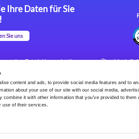
e Ihre Daten für Sie
!
en Sie uns
App Entwicklungsplattform
Über Magic So
s
Magic xpa Low Code
Pressemitteilu
Plattform
Karriere
ise content and ads, to provide social media features and to an
Datenschutzer
rmation about your use of our site with our social media, advertis
Magic xpa Web Application
Weltweite Nie
 combine it with other information that you’ve provided to them o
Framework
 use of their services.