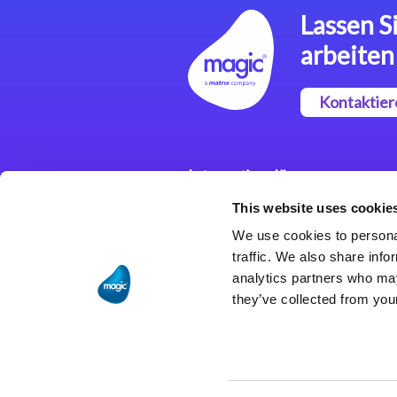
Lassen Si
arbeiten
Kontaktier
Integrationslösungen
This website uses cookie
Magic xpi
Integrationsplattform
We use cookies to personal
traffic. We also share info
analytics partners who may
they’ve collected from your