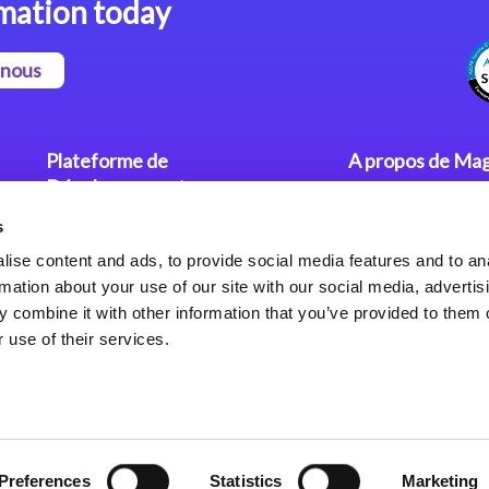
mation today
-nous
Plateforme de
A propos de Mag
Développement
Communiqués
s
Dev. Low-Code avec Magic
Nos Bureaux
xpa
Politique de Con
ise content and ads, to provide social media features and to an
rmation about your use of our site with our social media, advertis
Framework Web pour Magic
 combine it with other information that you’ve provided to them o
xpa
 use of their services.
Preferences
Statistics
Marketing