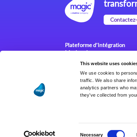
transfor
Contactez
Plateforme d’Intégration
Magic xpi
This website uses cookie
Plateformes d’Intégration
We use cookies to personal
Solutions d’Intégration
traffic. We also share info
analytics partners who may
they’ve collected from your
Consent
Necessary