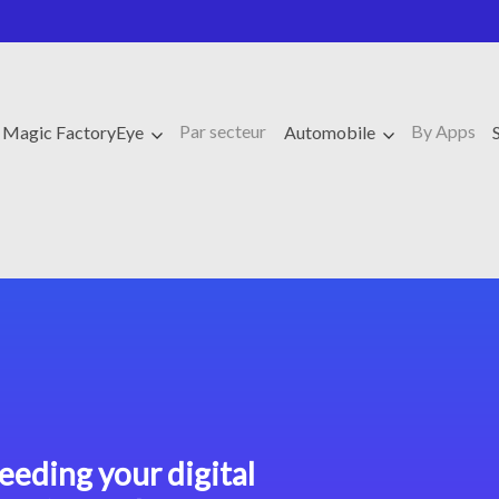
Par secteur
By Apps
Magic FactoryEye
Automobile
eeding your digital