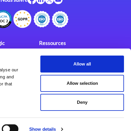
ic
Ressources
Support
Allow all
investisseurs
fidentialité
alyse our
Partenaires
ing and
Allow selection
r that
Deny
Show details