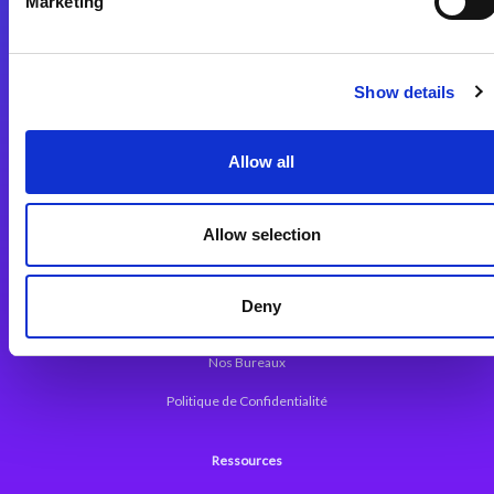
Marketing
Plateforme d’Intégration Magic xpi
Plateformes d’Intégration
Solutions d’Intégration
Show details
Plateforme de Développement
Allow all
Dev. Low-Code avec Magic xpa
Framework Web pour Magic xpa
Allow selection
A propos de Magic
Deny
Communiqués
Nos Bureaux
Politique de Confidentialité
Ressources