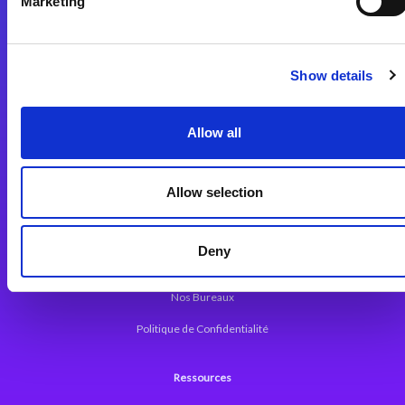
Marketing
Plateforme d’Intégration Magic xpi
Plateformes d’Intégration
Solutions d’Intégration
Show details
Plateforme de Développement
Allow all
Dev. Low-Code avec Magic xpa
Framework Web pour Magic xpa
Allow selection
A propos de Magic
Deny
Communiqués
Nos Bureaux
Politique de Confidentialité
Ressources