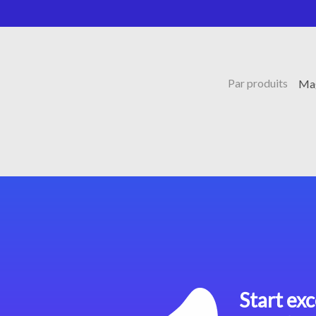
Par produits
Mag
Start exc