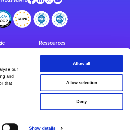
ic
Ressources
Support
Allow all
investisseurs
fidentialité
alyse our
Partenaires
ing and
Allow selection
r that
Deny
Show details