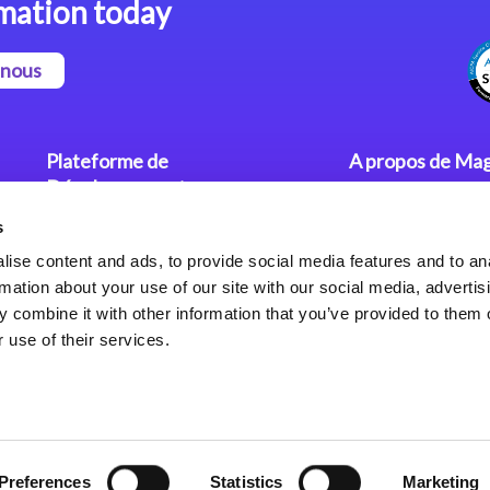
mation today
-nous
Plateforme de
A propos de Mag
Développement
Communiqués
s
Dev. Low-Code avec Magic
Nos Bureaux
xpa
Politique de Con
ise content and ads, to provide social media features and to an
rmation about your use of our site with our social media, advertis
Framework Web pour Magic
 combine it with other information that you’ve provided to them o
xpa
 use of their services.
Preferences
Statistics
Marketing