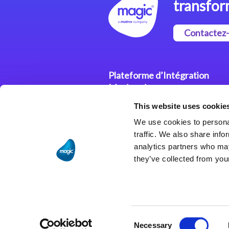
transfor
Contactez
Plateforme d’Intégration
Magic xpi
This website uses cookie
Plateformes d’Intégration
We use cookies to personal
Solutions d’Intégration
traffic. We also share info
analytics partners who may
they’ve collected from your
Consent
Necessary