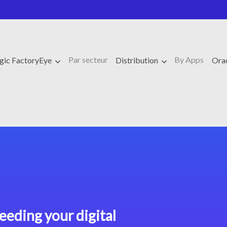
Par secteur
By Apps
ic FactoryEye
Distribution
Ora
eeding your digital