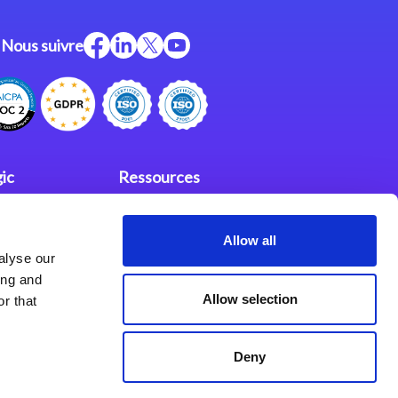
Nous suivre
ic
Ressources
Support
Allow all
investisseurs
fidentialité
alyse our
Partenaires
ing and
Allow selection
r that
Deny