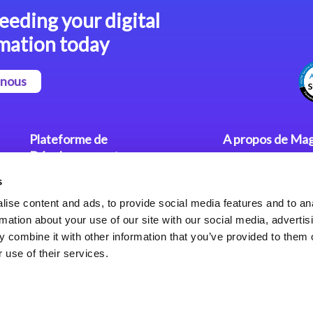
eeding your digital
mation today
-nous
Plateforme de
A propos de Mag
Développement
Communiqués
s
Dev. Low-Code avec Magic
Nos Bureaux
xpa
Politique de Con
ise content and ads, to provide social media features and to an
rmation about your use of our site with our social media, advertis
Framework Web pour Magic
 combine it with other information that you’ve provided to them o
xpa
 use of their services.