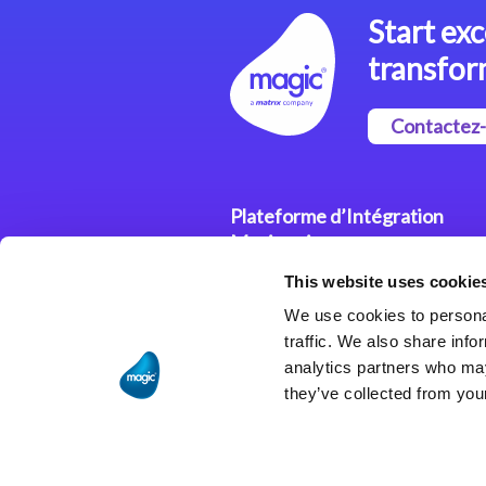
Start exc
transfor
Contactez
Plateforme d’Intégration
Magic xpi
This website uses cookie
Plateformes d’Intégration
We use cookies to personal
Solutions d’Intégration
traffic. We also share info
analytics partners who may
they’ve collected from your