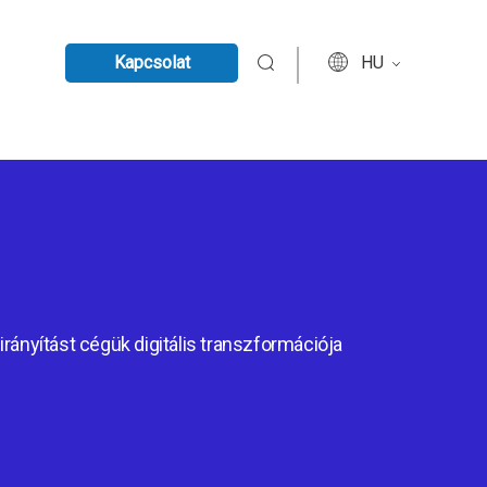
Kapcsolat
HU
irányítást cégük digitális transzformációja