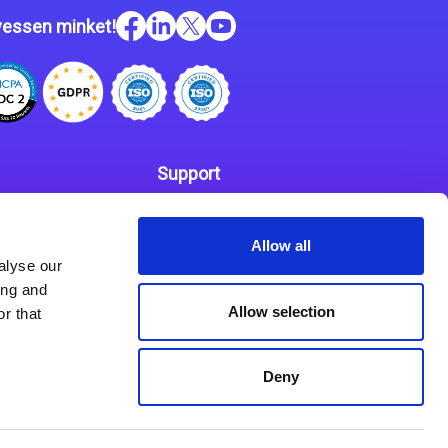
essen minket!
Support
Kapcsolat
 szabályzat
Allow all
Partnerek
alyse our
ing and
Allow selection
r that
Deny