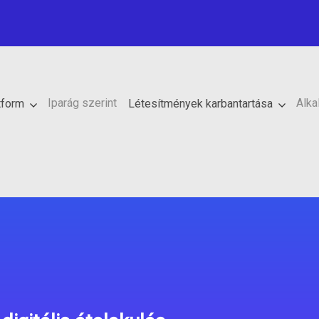
Iparág szerint
Alka
tform
Létesítmények karbantartása