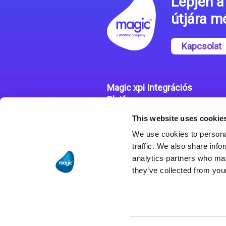
Lépjen a 
útjára 
Kapcsolat
Magic xpi Integrációs
Platform
This website uses cookie
Integrációs Platform
We use cookies to personal
Sikertörténetek
traffic. We also share info
analytics partners who may
they’ve collected from your