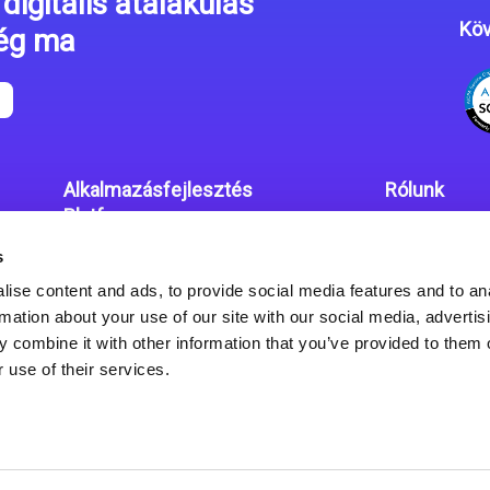
digitális átalakulás
Köv
még ma
Alkalmazásfejlesztés
Rólunk
Platform
Irodáink
s
Magic xpa kódolás mentes
Adatvédelmi
platform
ise content and ads, to provide social media features and to an
rmation about your use of our site with our social media, advertis
Magic xpa Web Alkalmazás
 combine it with other information that you’ve provided to them o
Keretrendszer
 use of their services.