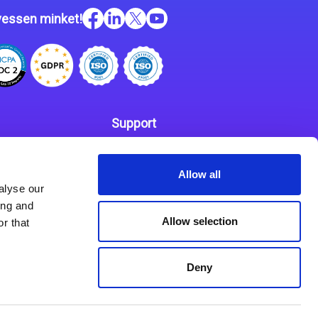
essen minket!
Support
Kapcsolat
 szabályzat
Allow all
Partnerek
alyse our
ing and
Allow selection
r that
Deny