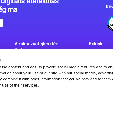
digitális átalakulás
Köv
még ma
Alkalmazásfejlesztés
Rólunk
Platform
Irodáink
s
Magic xpa kódolás mentes
Adatvédelmi
platform
ise content and ads, to provide social media features and to an
rmation about your use of our site with our social media, advertis
Magic xpa Web Alkalmazás
 combine it with other information that you’ve provided to them o
Keretrendszer
 use of their services.