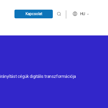
Kapcsolat
HU
irányítást cégük digitális transzformációja