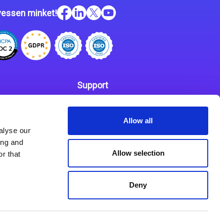
essen minket!
Support
Kapcsolat
 szabályzat
Allow all
Partnerek
alyse our
ing and
Allow selection
r that
Deny