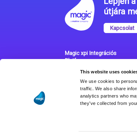
Lépjen a 
útjára 
Kapcsolat
Magic xpi Integrációs
Platform
This website uses cookie
Integrációs Platform
We use cookies to personal
Sikertörténetek
traffic. We also share info
analytics partners who may
they’ve collected from your