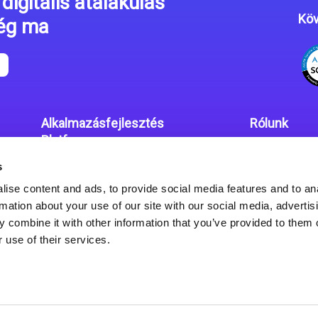
digitális átalakulás
Köv
még ma
Alkalmazásfejlesztés
Rólunk
Platform
Irodáink
s
Magic xpa kódolás mentes
Adatvédelmi
platform
ise content and ads, to provide social media features and to an
rmation about your use of our site with our social media, advertis
Magic xpa Web Alkalmazás
 combine it with other information that you’ve provided to them o
Keretrendszer
 use of their services.