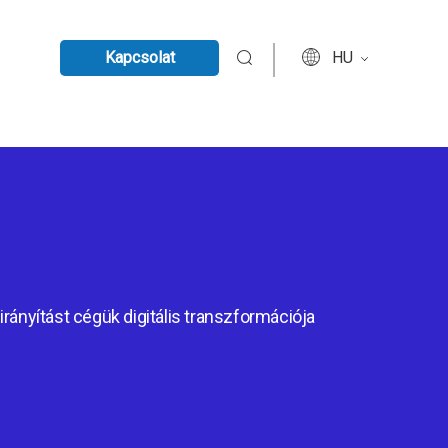
Kapcsolat
HU
irányítást cégük digitális transzformációja