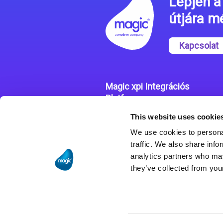
Lépjen a 
útjára 
Kapcsolat
Magic xpi Integrációs
Platform
This website uses cookie
Integrációs Platform
We use cookies to personal
Sikertörténetek
traffic. We also share info
analytics partners who may
they’ve collected from your