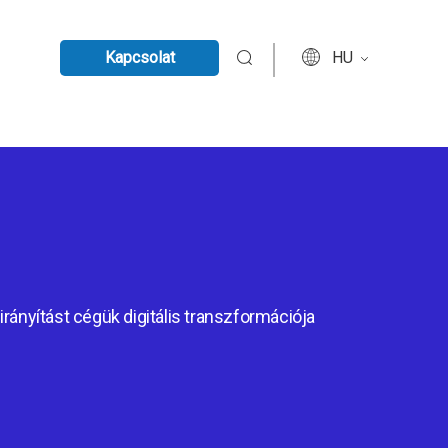
Kapcsolat
HU
irányítást cégük digitális transzformációja