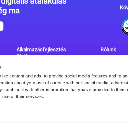
digitális átalakulás
Köv
még ma
Alkalmazásfejlesztés
Rólunk
Platform
Irodáink
s
Magic xpa kódolás mentes
Adatvédelmi
platform
ise content and ads, to provide social media features and to an
rmation about your use of our site with our social media, advertis
Magic xpa Web Alkalmazás
 combine it with other information that you’ve provided to them o
Keretrendszer
 use of their services.