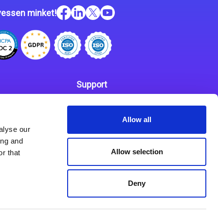
essen minket!
Support
Kapcsolat
 szabályzat
Allow all
Partnerek
alyse our
ing and
Allow selection
r that
Deny