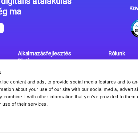
digitális átalakulás
Köv
még ma
Alkalmazásfejlesztés
Rólunk
Platform
Irodáink
s
Magic xpa kódolás mentes
Adatvédelmi
platform
ise content and ads, to provide social media features and to an
rmation about your use of our site with our social media, advertis
Magic xpa Web Alkalmazás
 combine it with other information that you’ve provided to them o
Keretrendszer
 use of their services.