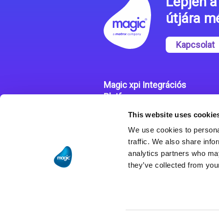
Lépjen a 
útjára 
Kapcsolat
Magic xpi Integrációs
Platform
This website uses cookie
Integrációs Platform
We use cookies to personal
Sikertörténetek
traffic. We also share info
analytics partners who may
they’ve collected from your