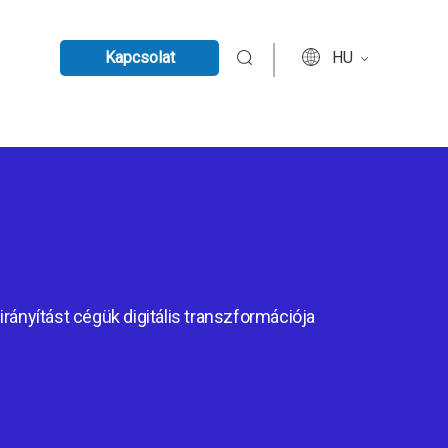
Kapcsolat
HU
irányítást cégük digitális transzformációja