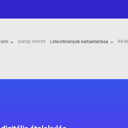
Iparág szerint
Alka
tform
Létesítmények karbantartása