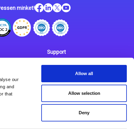
essen minket!
Support
Kapcsolat
 szabályzat
Allow all
Partnerek
alyse our
ing and
Allow selection
r that
Deny