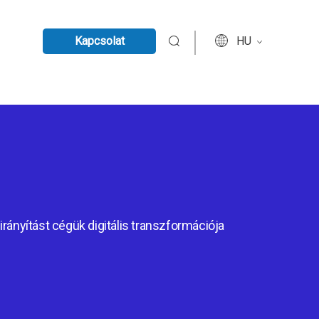
Kapcsolat
HU
irányítást cégük digitális transzformációja