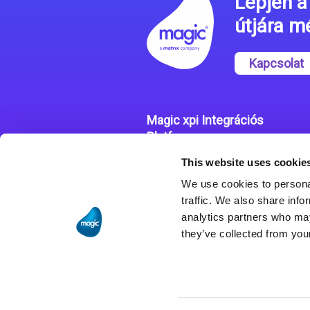
Lépjen a 
útjára 
Kapcsolat
Magic xpi Integrációs
Platform
This website uses cookie
Integrációs Platform
We use cookies to personal
Sikertörténetek
traffic. We also share info
analytics partners who may
they’ve collected from your