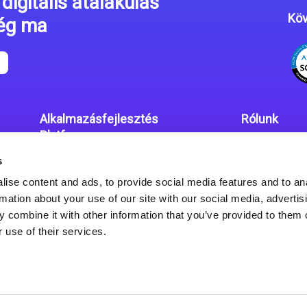
digitális átalakulás
Köv
még ma
Alkalmazásfejlesztés
Rólunk
Platform
Irodáink
s
Magic xpa kódolás mentes
Adatvédelmi
platform
ise content and ads, to provide social media features and to an
rmation about your use of our site with our social media, advertis
Magic xpa Web Alkalmazás
 combine it with other information that you’ve provided to them o
Keretrendszer
 use of their services.