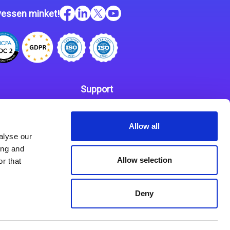
essen minket!
Support
Kapcsolat
 szabályzat
Allow all
Partnerek
alyse our
ing and
Allow selection
r that
Deny