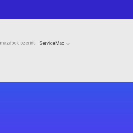
lmazások szerint
ServiceMax