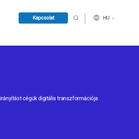
Kapcsolat
HU
irányítást cégük digitális transzformációja