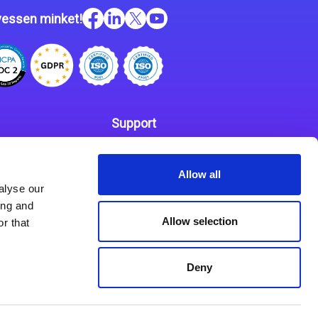
essen minket!
Support
Kapcsolat
 szabályzat
Allow all
Partnerek
alyse our
ing and
Allow selection
r that
Deny