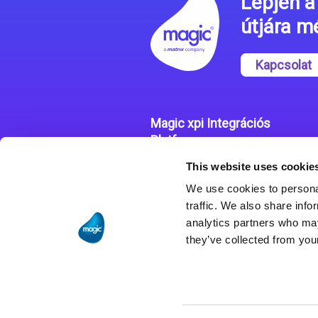
Lépjen a 
útjára 
Kapcsolat
Magic xpi Integrációs
Platform
This website uses cookie
Integrációs Platform
We use cookies to personal
Sikertörténetek
traffic. We also share info
analytics partners who may
they’ve collected from your