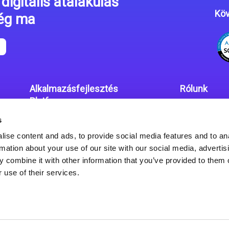
digitális átalakulás
Köv
még ma
Alkalmazásfejlesztés
Rólunk
Platform
Irodáink
s
Magic xpa kódolás mentes
Adatvédelmi
platform
ise content and ads, to provide social media features and to an
rmation about your use of our site with our social media, advertis
Magic xpa Web Alkalmazás
 combine it with other information that you’ve provided to them o
Keretrendszer
 use of their services.