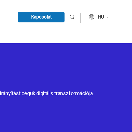
Kapcsolat
HU
irányítást cégük digitális transzformációja