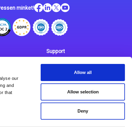
essen minket!
Support
Kapcsolat
 szabályzat
Allow all
Partnerek
alyse our
ing and
Allow selection
r that
Deny