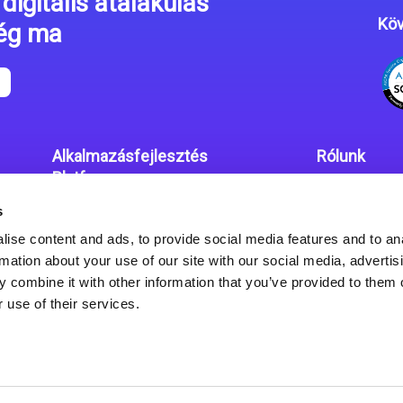
digitális átalakulás
Köv
még ma
Alkalmazásfejlesztés
Rólunk
Platform
Irodáink
s
Magic xpa kódolás mentes
Adatvédelmi
platform
ise content and ads, to provide social media features and to an
rmation about your use of our site with our social media, advertis
Magic xpa Web Alkalmazás
 combine it with other information that you’ve provided to them o
Keretrendszer
 use of their services.