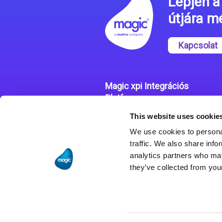
Lépjen a 
útjára 
Kapcsolat
Magic xpi Integrációs
Platform
This website uses cookie
Integrációs Platform
We use cookies to personal
Sikertörténetek
traffic. We also share info
analytics partners who may
they’ve collected from your