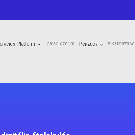
Iparág szerint
Alkalmazások
egrációs Platform
Pénzügy