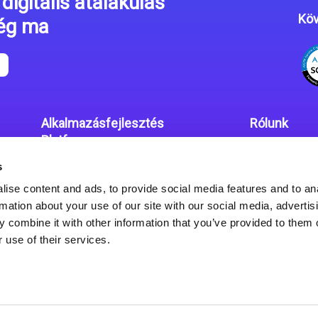
digitális átalakulás
Köv
még ma
Alkalmazásfejlesztés
Rólunk
Platform
Irodáink
s
Magic xpa kódolás mentes
Adatvédelmi
platform
ise content and ads, to provide social media features and to an
rmation about your use of our site with our social media, advertis
Magic xpa Web Alkalmazás
 combine it with other information that you’ve provided to them o
Keretrendszer
 use of their services.