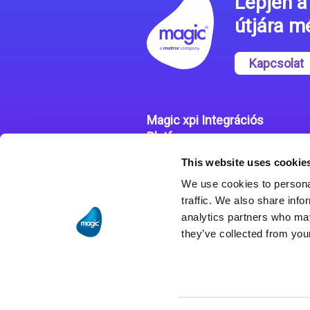
Lépjen a 
útjára 
Kapcsolat
Magic xpi Integrációs
Platform
This website uses cookie
Integrációs Platform
We use cookies to personal
Sikertörténetek
traffic. We also share info
analytics partners who may
they’ve collected from your