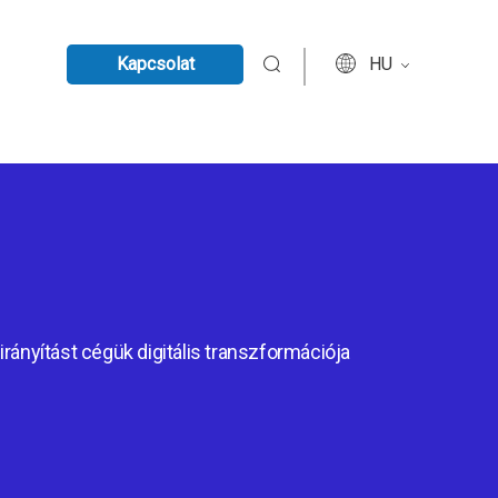
Kapcsolat
HU
irányítást cégük digitális transzformációja