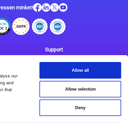
essen minket!
Support
Kapcsolat
 szabályzat
Allow all
Partnerek
alyse our
ing and
Allow selection
r that
Deny