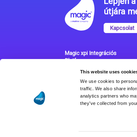
Lépjen a 
útjára 
Kapcsolat
Magic xpi Integrációs
Platform
This website uses cookie
Integrációs Platform
We use cookies to personal
Sikertörténetek
traffic. We also share info
analytics partners who may
they’ve collected from your