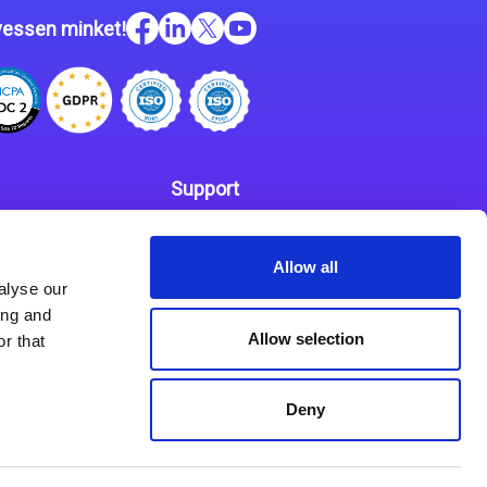
essen minket!
Support
Kapcsolat
 szabályzat
Allow all
Partnerek
alyse our
ing and
Allow selection
r that
Deny