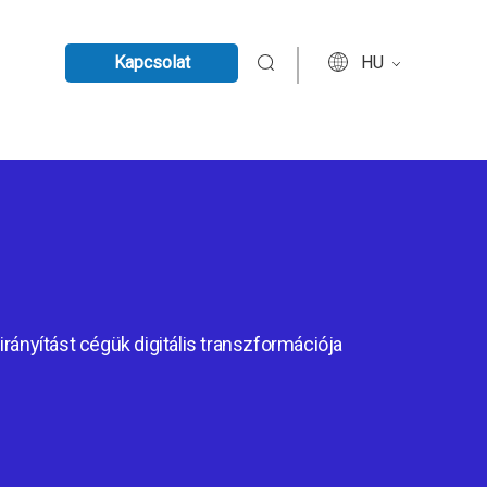
Kapcsolat
HU
irányítást cégük digitális transzformációja