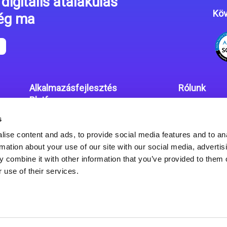
digitális átalakulás
Köv
még ma
Alkalmazásfejlesztés
Rólunk
Platform
Irodáink
s
Magic xpa kódolás mentes
Adatvédelmi
platform
ise content and ads, to provide social media features and to an
rmation about your use of our site with our social media, advertis
Magic xpa Web Alkalmazás
 combine it with other information that you’ve provided to them o
Keretrendszer
 use of their services.