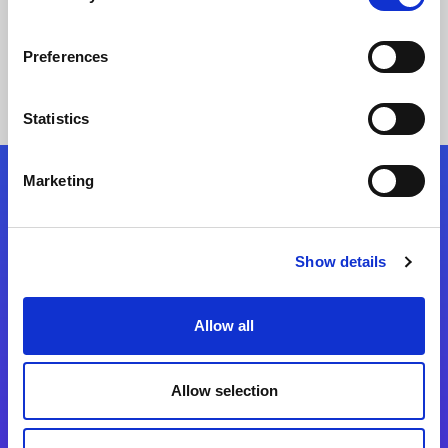
Elolvasom
Preferences
Statistics
Marketing
Kövessen minket!
Show details
Lépjen a digitális átalakulás útjára még ma
Kapcsolat
Allow all
Allow selection