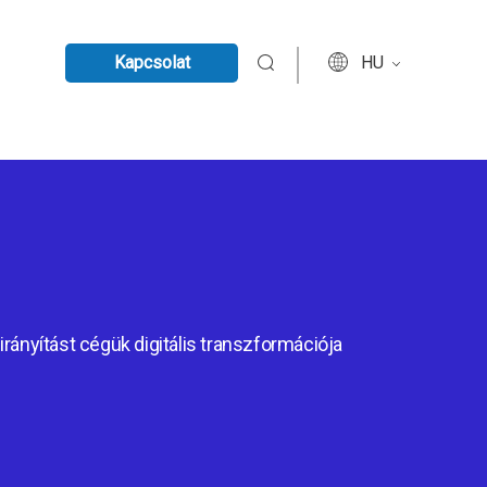
Kapcsolat
HU
irányítást cégük digitális transzformációja