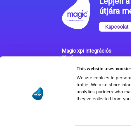
Lépjen a 
útjára 
Kapcsolat
Magic xpi Integrációs
Platform
This website uses cookie
Integrációs Platform
We use cookies to personal
Sikertörténetek
traffic. We also share info
analytics partners who may
they’ve collected from your