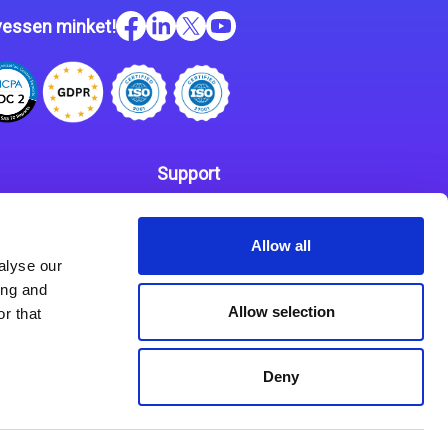
essen minket!
Support
Kapcsolat
 szabályzat
Allow all
Partnerek
alyse our
ing and
Allow selection
r that
Deny