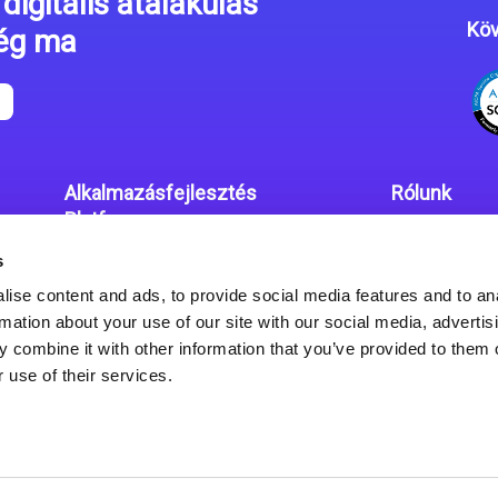
digitális átalakulás
Köv
még ma
Alkalmazásfejlesztés
Rólunk
Platform
Irodáink
s
Magic xpa kódolás mentes
Adatvédelmi
platform
ise content and ads, to provide social media features and to an
rmation about your use of our site with our social media, advertis
Magic xpa Web Alkalmazás
 combine it with other information that you’ve provided to them o
Keretrendszer
 use of their services.