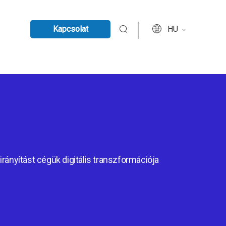
Kapcsolat
HU
irányítást cégük digitális transzformációja