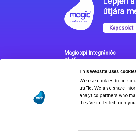
Lépjen a 
útjára 
Kapcsolat
Magic xpi Integrációs
Platform
This website uses cookie
Integrációs Platform
We use cookies to personal
Sikertörténetek
traffic. We also share info
analytics partners who may
they’ve collected from your