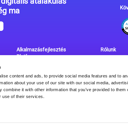
digitális átalakulás
Köv
még ma
Alkalmazásfejlesztés
Rólunk
Platform
Irodáink
s
Magic xpa kódolás mentes
Adatvédelmi
platform
ise content and ads, to provide social media features and to an
rmation about your use of our site with our social media, advertis
Magic xpa Web Alkalmazás
 combine it with other information that you’ve provided to them o
Keretrendszer
 use of their services.