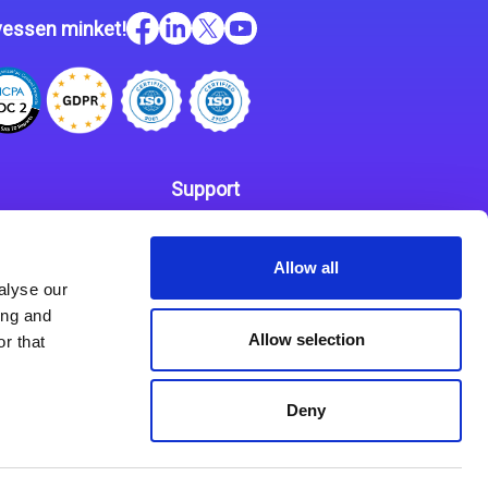
essen minket!
Support
Kapcsolat
 szabályzat
Allow all
Partnerek
alyse our
ing and
Allow selection
r that
Deny