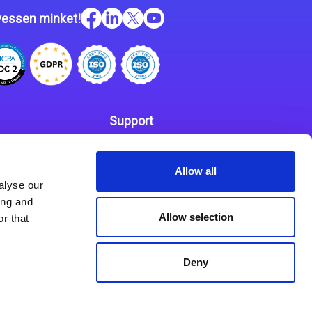
essen minket!
Support
Kapcsolat
 szabályzat
Allow all
Partnerek
alyse our
ing and
Allow selection
r that
Deny