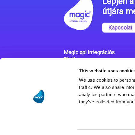
Lépjen a 
útjára 
Kapcsolat
Magic xpi Integrációs
Platform
This website uses cookie
Integrációs Platform
We use cookies to personal
Sikertörténetek
traffic. We also share info
analytics partners who may
they’ve collected from your