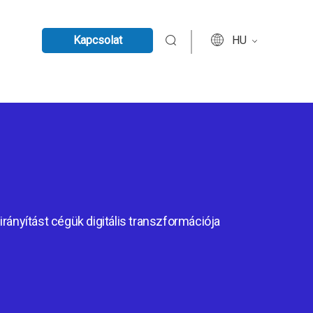
Kapcsolat
HU
irányítást cégük digitális transzformációja