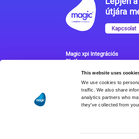
Lépjen a 
útjára 
Kapcsolat
Magic xpi Integrációs
Platform
This website uses cookie
Integrációs Platform
We use cookies to personal
Sikertörténetek
traffic. We also share info
analytics partners who may
they’ve collected from your