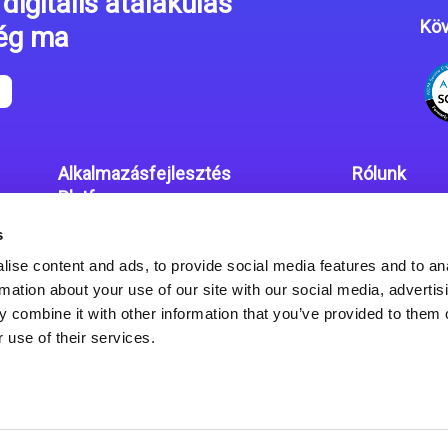
digitális átalakulás
Köv
még ma
Alkalmazásfejlesztés
Rólunk
Platform
Irodáink
s
Magic xpa kódolás mentes
Adatvédelmi
platform
ise content and ads, to provide social media features and to an
rmation about your use of our site with our social media, advertis
Magic xpa Web Alkalmazás
 combine it with other information that you’ve provided to them o
Keretrendszer
 use of their services.