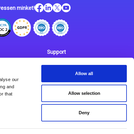
essen minket!
Support
Kapcsolat
 szabályzat
Allow all
Partnerek
alyse our
ing and
Allow selection
r that
Deny