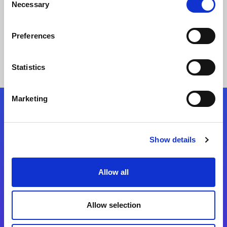
Necessary
Selection
Elolvasom
Preferences
Statistics
Marketing
Kövessen minket!
Show details
Lépjen a digitális átalakulás útjára még ma
Kapcsolat
Allow all
Allow selection