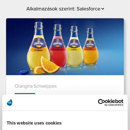
Orangina Schweppes
Az Orangina Schweppes a Magic Software-rel
csillapítja az EAI szomjúságot
This website uses cookies