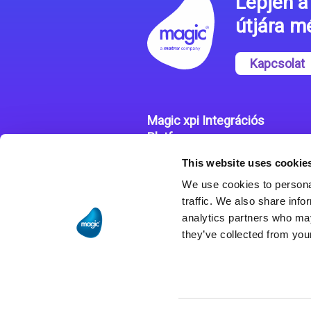
Lépjen a 
útjára 
Kapcsolat
Magic xpi Integrációs
Platform
This website uses cookie
Integrációs Platform
We use cookies to personal
Sikertörténetek
traffic. We also share info
analytics partners who may
they’ve collected from your