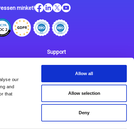
essen minket!
Support
Kapcsolat
 szabályzat
Allow all
Partnerek
alyse our
ing and
Allow selection
r that
Deny