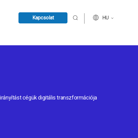
Kapcsolat
HU
irányítást cégük digitális transzformációja