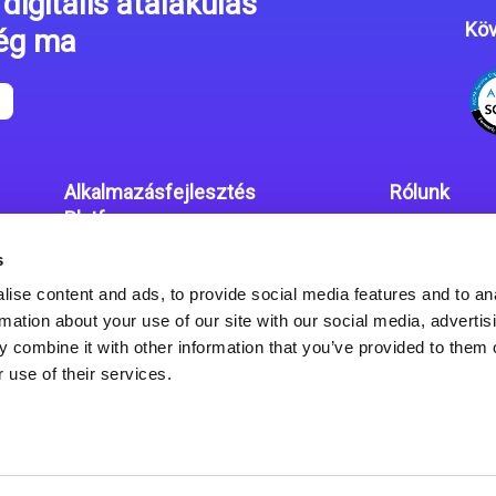
digitális átalakulás
Köv
még ma
Alkalmazásfejlesztés
Rólunk
Platform
Irodáink
s
Magic xpa kódolás mentes
Adatvédelmi
platform
ise content and ads, to provide social media features and to an
rmation about your use of our site with our social media, advertis
Magic xpa Web Alkalmazás
 combine it with other information that you’ve provided to them o
Keretrendszer
 use of their services.