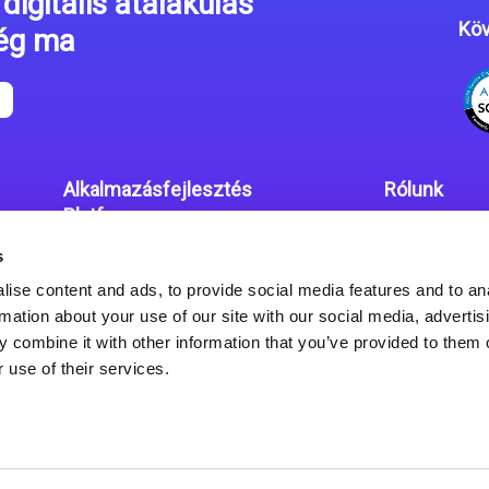
digitális átalakulás
Köv
még ma
Alkalmazásfejlesztés
Rólunk
Platform
Irodáink
s
Magic xpa kódolás mentes
Adatvédelmi
platform
ise content and ads, to provide social media features and to an
rmation about your use of our site with our social media, advertis
Magic xpa Web Alkalmazás
 combine it with other information that you’ve provided to them o
Keretrendszer
 use of their services.