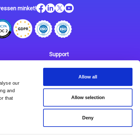
essen minket!
Support
Kapcsolat
 szabályzat
Allow all
Partnerek
alyse our
ing and
Allow selection
r that
Deny