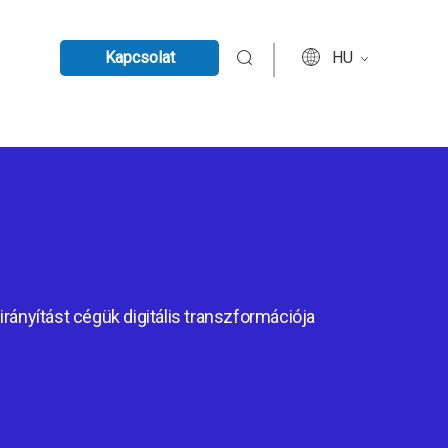
Kapcsolat
HU
irányítást cégük digitális transzformációja