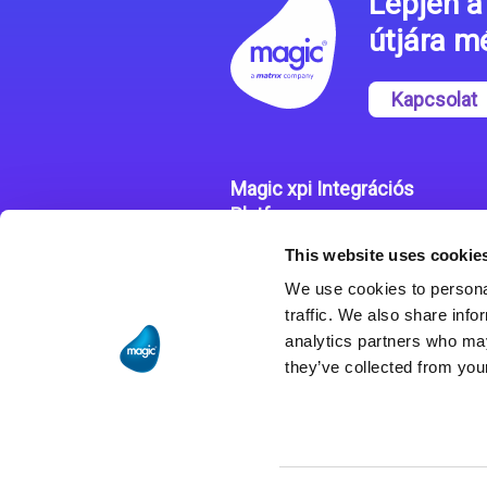
Lépjen a 
útjára 
Kapcsolat
Magic xpi Integrációs
Platform
This website uses cookie
Integrációs Platform
We use cookies to personal
Sikertörténetek
traffic. We also share info
analytics partners who may
they’ve collected from your