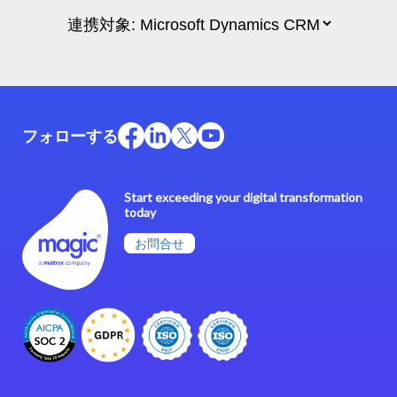
フォローする
Start exceeding your digital transformation
today
お問合せ