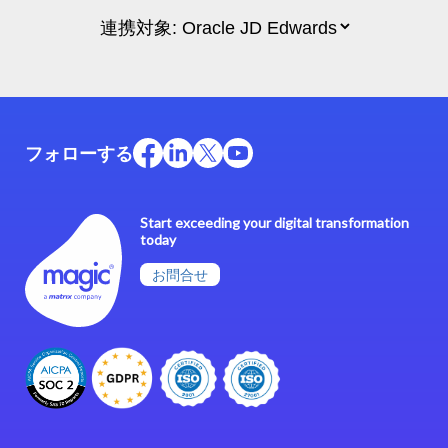
フォローする
Start exceeding your digital transformation
today
お問合せ