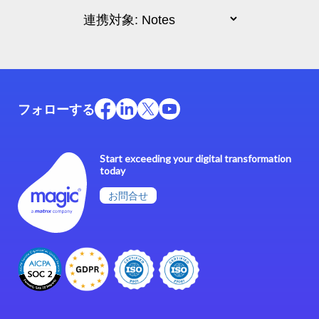
フォローする
Start exceeding your digital transformation
today
お問合せ