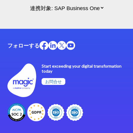
フォローする
Start exceeding your digital transformation
today
お問合せ