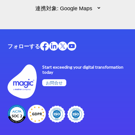
フォローする
Start exceeding your digital transformation
today
お問合せ