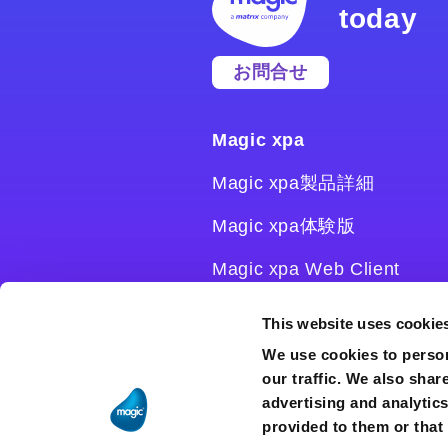
today
お問合せ
Magic xpa
Magic xpa製品詳細
Magic xpa体験版
Magic xpa Web Client
Magic xpa関連ソフトウェ
This website uses cookie
ア
We use cookies to person
our traffic. We also shar
ユーザー登録/ライセンス発
advertising and analytic
行
provided to them or that 