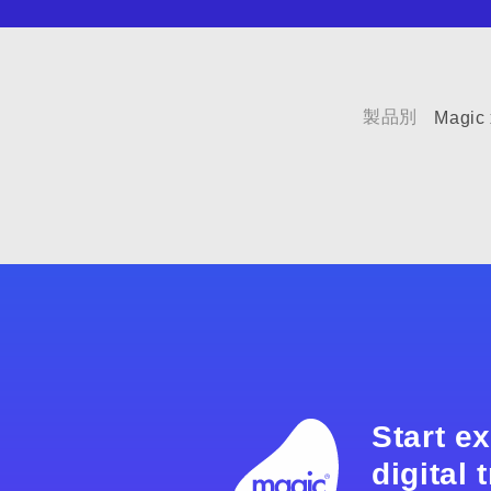
製品別
Magic 
Start e
digital