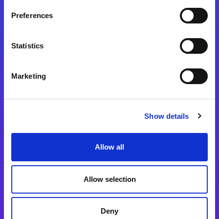
Preferences
Statistics
Magic xpa
Magic xpa製品詳細
Marketing
Magic xpa体験版
Magic xpa Web Client
Show details
Magic xpa関連ソフトウェア
ユーザー登録/ライセンス発行
Allow all
Magic xpi
Allow selection
Magic xpi製品詳細
Magic xpi購入後手続きのご案内
Deny
Magic xpi Cloud Gateway