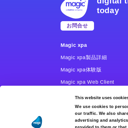
digital
today
お問合せ
Magic xpa
Magic xpa製品詳細
Magic xpa体験版
Magic xpa Web Client
Magic xpa関連ソフトウェ
This website uses cookie
ア
We use cookies to person
our traffic. We also shar
ユーザー登録/ライセンス発
advertising and analytic
行
provided to them or that 