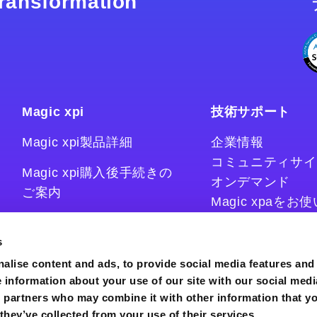
 transformation
Magic xpi
技術サポート
Magic xpi製品詳細
企業情報
コミュニティサイ
Magic xpi購入後手続きの
オンデマンド
ご案内
Magic xpaを
Magic xpiをお
Magic xpi Cloud Gateway
技術情報サイト
s
コラム
alise content and ads, to provide social media features and
e information about your use of our site with our social medi
s partners who may combine it with other information that y
they’ve collected from your use of their services.