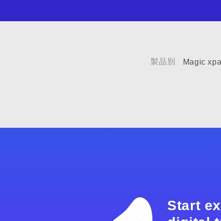
製品別
Magic xpa
Start e