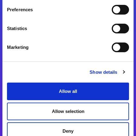
Preferences
Statistics
Magic xpa
Magic xpa製品詳細
Marketing
Magic xpa体験版
Magic xpa Web Client
Show details
Magic xpa関連ソフトウェア
ユーザー登録/ライセンス発行
Allow all
Magic xpi
Allow selection
Magic xpi製品詳細
Magic xpi購入後手続きのご案内
Deny
Magic xpi Cloud Gateway