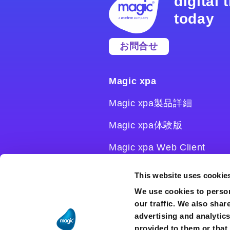
digital
today
お問合せ
Magic xpa
Magic xpa製品詳細
Magic xpa体験版
Magic xpa Web Client
Magic xpa関連ソフトウェ
This website uses cookie
ア
We use cookies to person
our traffic. We also shar
ユーザー登録/ライセンス発
advertising and analytic
行
provided to them or that 