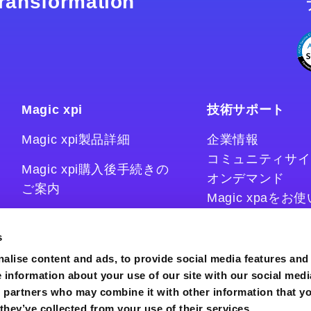
 transformation
Magic xpi
技術サポート
Magic xpi製品詳細
企業情報
コミュニティサイ
Magic xpi購入後手続きの
オンデマンド
ご案内
Magic xpaを
Magic xpiをお
Magic xpi Cloud Gateway
技術情報サイト
s
コラム
alise content and ads, to provide social media features and
e information about your use of our site with our social medi
s partners who may combine it with other information that y
they’ve collected from your use of their services.