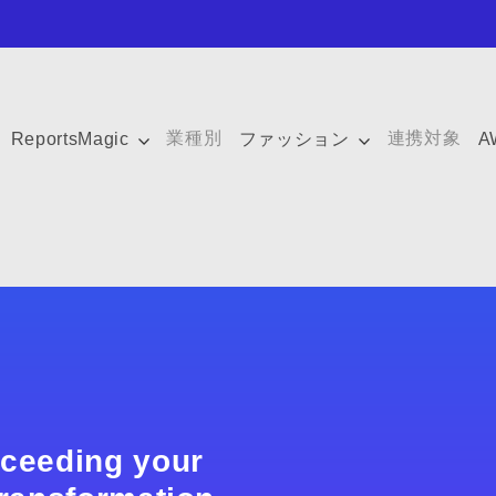
業種別
連携対象
ReportsMagic
ファッション
A
xceeding your